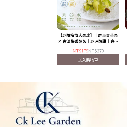
【冰釀梅情人果冰】｜屏東青芒果
× 古法梅香醃製｜冰涼酸甜｜爽脆
開胃
NT$179
NT$279
加入購物車