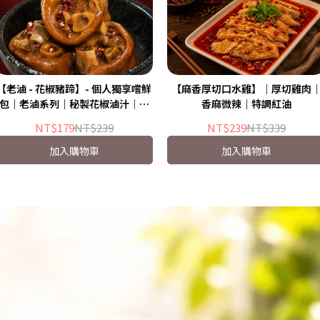
【老滷 - 花椒豬蹄】- 個人獨享嚐鮮
【麻香厚切口水雞】｜厚切雞肉
包｜老滷系列｜秘製花椒滷汁│膠
香麻微辣｜特調紅油
質Q彈有勁│
NT$179
NT$239
NT$239
NT$339
加入購物車
加入購物車