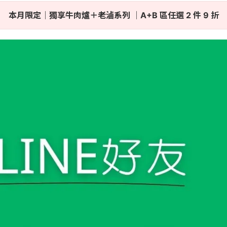
本月限定｜獨享牛肉爐＋老滷系列 ｜A+B 區任選 2 件 9 折