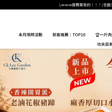
\📣📣📣運費算我的！！！/
本月限時活動
新客推薦｜TOP10
🏆一斤
功夫菜