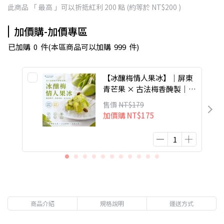
此商品 「 最高 」可以折抵紅利
200
點 (約等於
NT$200
)
加價購-加價專區
已加購
0
件
(本區商品可以加購
999
件)
【冰釀梅情人果冰】｜屏東
青芒果 × 古法梅香醃製｜冰
涼酸甜｜爽脆開胃
售價
NT$179
加價購
NT$175
商品介紹
規格說明
運送方式