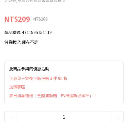
之成分,不適合對其過敏體質者食用。
NT$209
NT$269
商品編號:
4711595151119
供貨狀況:
庫存不足
此商品參與的優惠活動
下酒菜＋宵夜下飯任選 3 件 95 折
加價專區
夏日消暑禮遇｜全館滿額贈「哈根達斯迷你杯」！