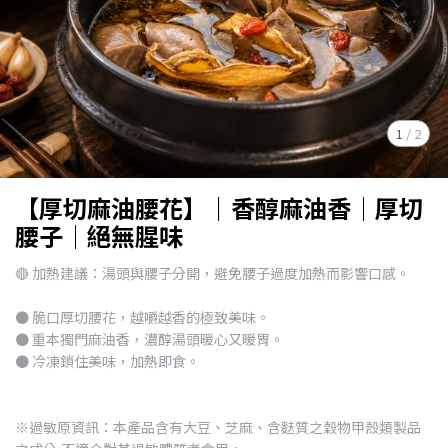
1
/
2
【厚切麻油腰花】｜香醇麻油香│厚切
腰子│絕無腥味
🔴 加熱建議：湯頭與腰子分開，避免腰子過度加熱而影響口感。
● 脆口厚切腰花，越嚼越香的極致美味。
● 重本獨門麻油香，濃醇湯頭暖心又暖胃。
● 冷凍鎖住美味，加熱即食。
※過敏原資訊：本產品含有大豆、芝麻、含麩質之穀物甲殼類製品