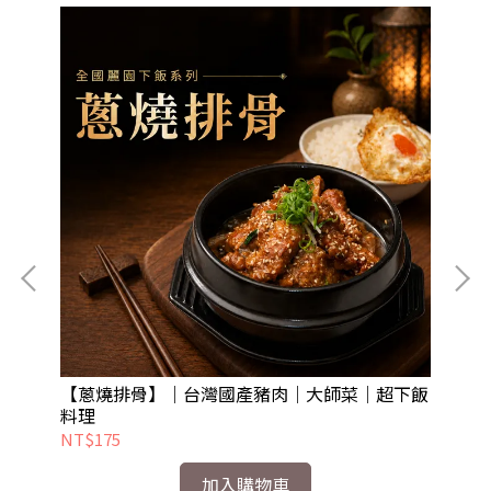
【蔥燒排骨】｜台灣國產豬肉｜大師菜｜超下飯
【
料理
上
NT$175
NT
加入購物車